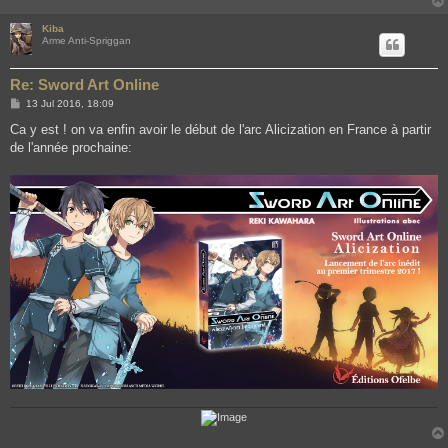
Kiba
Arme Anti-Spriggan
Re: Sword Art Online
P
13 Jul 2016, 18:09
o
s
Ca y est ! on va enfin avoir le début de l'arc Alicization en France à partir
t
de l'année prochaine: