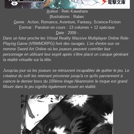
A
uteur : Reki Kawahara
I
llustrations : Rabec
G
enre : Action, Romance, Aventure, Fantasy, Science-Fiction
F
ormat : Parution en cours : 13 volumes + 12 spéciaux
D
ate : 2009 -
Dans un futur proche les Virtual Reality Massive Multiplayer Online Role-
Playing Game (VRMMORPG) font des ravages. L'un d'entre eux se
nomme Sword Art Online où les joueurs peuvent contrôler leur
personnage en utilisant leur esprit après s'être placé un casque générant
la réalité virtuelle sur la tête.
Jusqu'au jour où les joueurs se retrouvent incapables de quitter le jeu. Le
créateur du soft les retenant prisonnier jusqu'à ce qu'ils parviennent à
vaincre le dernier boss du 100ème étage.Néanmoins le risque est grand.
Mourir dans le jeu signifie également mourir en réalité.