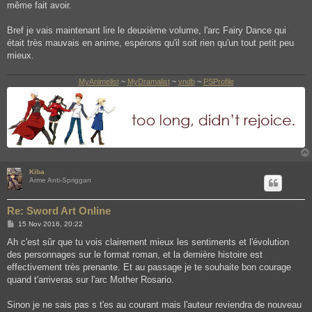
même fait avoir.
Bref je vais maintenant lire le deuxième volume, l'arc Fairy Dance qui
était très mauvais en anime, espérons qu'il soit rien qu'un tout petit peu
mieux.
MyAnimelist
~
MyDramalist
~
vndb
~
PSProfile
Kiba
Arme Anti-Spriggan
Re: Sword Art Online
P
15 Nov 2016, 20:22
o
s
Ah c'est sûr que tu vois clairement mieux les sentiments et l'évolution
t
des personnages sur le format roman, et la dernière histoire est
effectivement très prenante. Et au passage je te souhaite bon courage
quand t'arriveras sur l'arc Mother Rosario.
Sinon je ne sais pas s t'es au courant mais l'auteur reviendra de nouveau