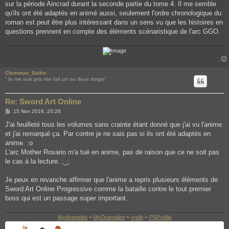
sur la période Aincrad durant la seconde partie du tome 4. Il me semble
qu'ils ont été adaptés en animé aussi, seulement l'ordre chronologique du
roman est peut être plus intéressant dans un sens vu que les histoires en
questions prennent en compte des éléments scénaristique de l'arc GGO.
Clemman_Saiko
"Je me suis pris vite fait un ou deux doigts"
Re: Sword Art Online
P
15 Nov 2016, 20:26
o
s
J'ai feuilleté tous les volumes sans crainte étant donné que j'ai vu l'anime
t
et j'ai remarqué ça. Par contre je ne sais pas si ils ont été adaptés en
anime. :o
L'arc Mother Rosario m'a tué en anime, pas de raison que ce ne soit pas
le cas à la lecture. ;_;
Je peux en revanche affirmer que l'anime a repris plusieurs éléments de
Sword Art Online Progressive comme la bataille contre le tout premier
boss qui est un passage super important.
MyAnimelist
~
MyDramalist
~
vndb
~
PSProfile