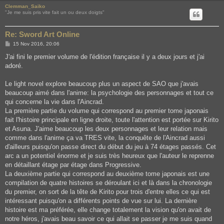
Clemman_Saiko
"Je me suis pris vite fait un ou deux doigts"
Re: Sword Art Online
P
15 Nov 2016, 20:06
o
s
J'ai fini le premier volume de l'édition française il y a deux jours et j'ai
t
adoré.
Le light novel explore beaucoup plus un aspect de SAO que j'avais
beaucoup aimé dans l'anime: la psychologie des personnages et tout ce
qui concerne la vie dans l'Aincrad.
La première partie du volume qui correspond au premier tome japonais
fait l'histoire principale en ligne droite, toute l'attention est portée sur Kirito
et Asuna. J'aime beaucoup les deux personnages et leur relation mais
comme dans l'anime ça va TRES vite, la conquête de l'Aincrad aussi
d'ailleurs puisqu'on passe direct du début du jeu à 74 étages passés. Cet
arc a un potentiel énorme et je suis très heureux que l'auteur le reprenne
en détaillant étage par étage dans Progressive.
La deuxième partie qui correspond au deuxième tome japonais est une
compilation de quatre histoires se déroulant ici et là dans la chronologie
du premier, on sort de la tête de Kirito pour trois d'entre elles ce qui est
intéressant puisqu'on a différents points de vue sur lui. La dernière
histoire est ma préférée, elle change totalement la vision qu'on avait de
notre héros, j'avais beau savoir ce qui allait se passer je me suis quand