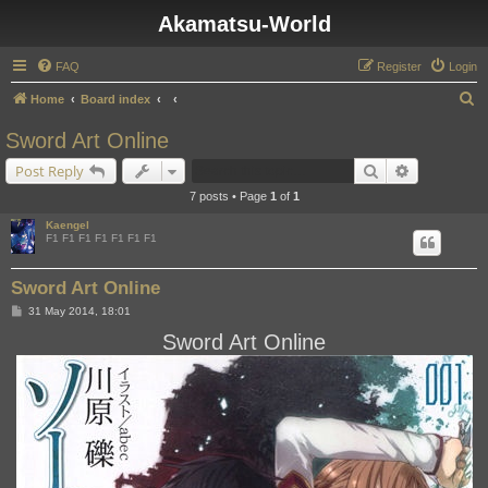
Akamatsu-World
FAQ
Register
Login
S
Home
Board index
e
Sword Art Online
a
Search
Advanced s
Post Reply
r
7 posts • Page
1
of
1
c
Kaengel
h
F1 F1 F1 F1 F1 F1 F1
Sword Art Online
P
31 May 2014, 18:01
o
s
Sword Art Online
t