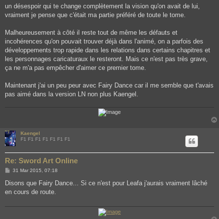
un désespoir qui te change complètement la vision qu'on avait de lui,
vraiment je pense que c'était ma partie préféré de toute le tome.
Malheureusement à côté il reste tout de même les défauts et
incohérences qu'on pouvait trouver déjà dans l'animé, on a parfois des
développements trop rapide dans les relations dans certains chapitres et
les personnages caricaturaux le resteront. Mais ce n'est pas très grave,
ça ne m'a pas empêcher d'aimer ce premier tome.
Maintenant j'ai un peu peur avec Fairy Dance car il me semble que t'avais
pas aimé dans la version LN non plus Kaengel.
Kaengel
F1 F1 F1 F1 F1 F1 F1
Re: Sword Art Online
P
31 Mar 2015, 07:18
o
s
Disons que Fairy Dance... Si ce n'est pour Leafa j'aurais vraiment lâché
t
en cours de route.