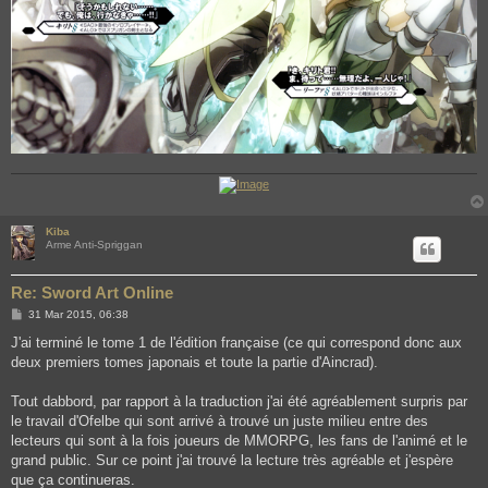
Kiba
Arme Anti-Spriggan
Re: Sword Art Online
P
31 Mar 2015, 06:38
o
s
J'ai terminé le tome 1 de l'édition française (ce qui correspond donc aux
t
deux premiers tomes japonais et toute la partie d'Aincrad).
Tout dabbord, par rapport à la traduction j'ai été agréablement surpris par
le travail d'Ofelbe qui sont arrivé à trouvé un juste milieu entre des
lecteurs qui sont à la fois joueurs de MMORPG, les fans de l'animé et le
grand public. Sur ce point j'ai trouvé la lecture très agréable et j'espère
que ça continueras.