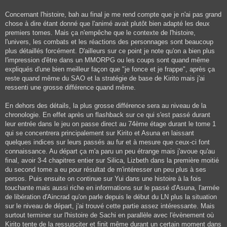
Concernant l'histoire, bah au final je me rend compte que je n'ai pas grand
chose à dire étant donné que l'animé avait plutôt bien adapté les deux
premiers tomes. Mais ça n'empêche que le contexte de l'histoire,
l'univers, les combats et les réactions des personnages sont beaucoup
plus détaillés forcément. D'ailleurs sur ce point je note qu'on a bien plus
l'impression d'être dans un MMORPG ou les coups sont quand même
expliqués d'une bien meilleur façon que "je fonce et je frappe", après ça
reste quand même du SAO et la stratégie de base de Kirito mais j'ai
ressenti une grosse différence quand même.
En dehors des détails, la plus grosse différence sera au niveau de la
chronologie. En effet après un flashback sur ce qui s'est passé durant
leur entrée dans le jeu on passe direct au 74ème étage durant le tome 1
qui se concentrera principalement sur Kirito et Asuna en laissant
quelques indices sur leurs passés au fur et à mesure que ceux-ci font
connaissance. Au départ ça m'a paru un peu étrange mais j'avoue qu'au
final, avoir 3-4 chapitres entier sur Silica, Lizbeth dans la première moitié
du second tome a eu pour résultat de m'intéresser un peu plus à ses
persos. Puis ensuite on continue sur Yui dans une histoire à la fois
touchante mais aussi riche en informations sur le passé d'Asuna, l'armée
de libération d'Aincrad qu'on parle depuis le début du LN plus la situation
sur le niveau de départ, j'ai trouvé cette partie assez intéressante. Mais
surtout terminer sur l'histoire de Sachi en parallèle avec l'évènement où
Kirito tente de la ressusciter et finit même durant un certain moment dans