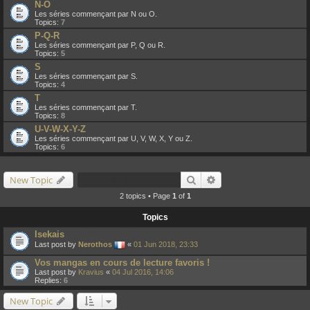
N-O
Les séries commençant par N ou O.
Topics:
7
P-Q-R
Les séries commençant par P, Q ou R.
Topics:
5
S
Les séries commençant par S.
Topics:
4
T
Les séries commençant par T.
Topics:
8
U-V-W-X-Y-Z
Les séries commençant par U, V, W, X, Y ou Z.
Topics:
6
Search
Advanced search
New Topic
2 topics • Page
1
of
1
Topics
Isekais
Last post by
Nerothos
«
01 Jun 2018, 23:33
Vos mangas en cours de lecture favoris !
Last post by
Kravius
«
04 Jul 2016, 14:06
Replies:
6
New Topic