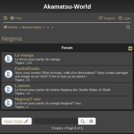
Akamatsu-World
FAQ
Register
Login
S
Home
Board index
e
Negima
a
Forum
r
Le manga
c
Le forum pour parler du manga.
Topics:
134
h
FanArt/Fanfic
Vous vous sentez l'âme écrivain, celle d'un dessinateur? Vous voulez partager
une image ou un récit? C'est ici que ça se passe !
Topics:
21
L'anime
Le forum pour parler de l'anime Negima des Studio Xebec et Shaft.
Topics:
10
Negima!? neo
Le forum pour parler du manga Negima!? neo.
Topics:
4
Search
Advanced search
New Topic
9 topics • Page
1
of
1