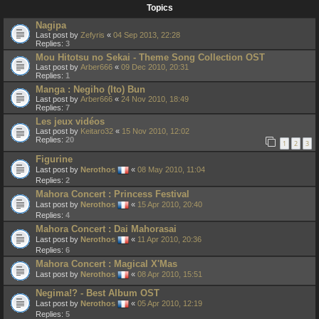
Topics
Nagipa
Last post by
Zefyris
«
04 Sep 2013, 22:28
Replies:
3
Mou Hitotsu no Sekai - Theme Song Collection OST
Last post by
Arber666
«
09 Dec 2010, 20:31
Replies:
1
Manga : Negiho (Ito) Bun
Last post by
Arber666
«
24 Nov 2010, 18:49
Replies:
7
Les jeux vidéos
Last post by
Keitaro32
«
15 Nov 2010, 12:02
Replies:
20
1
2
3
Figurine
Last post by
Nerothos
«
08 May 2010, 11:04
Replies:
2
Mahora Concert : Princess Festival
Last post by
Nerothos
«
15 Apr 2010, 20:40
Replies:
4
Mahora Concert : Dai Mahorasai
Last post by
Nerothos
«
11 Apr 2010, 20:36
Replies:
6
Mahora Concert : Magical X'Mas
Last post by
Nerothos
«
08 Apr 2010, 15:51
Negima!? - Best Album OST
Last post by
Nerothos
«
05 Apr 2010, 12:19
Replies:
5