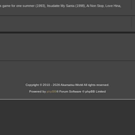
s game for one summer (1993), Itsudatte My Santa (1998), Ai Non Stop, Love Hina,
Copyright © 2010 - 2026 Akamatsu-World All rights reserved.
Powered by
phpBB
® Forum Software © phpBB Limited