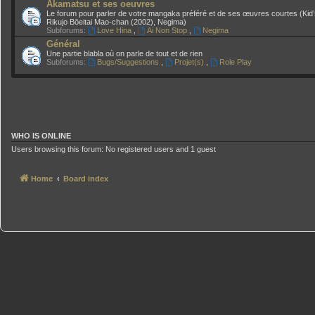
Akamatsu et ses oeuvres
Le forum pour parler de votre mangaka préféré et de ses œuvres courtes (Kid’
Rikujo Bōeitai Mao-chan (2002), Negima)
Subforums:
Love Hina
,
Ai Non Stop
,
Negima
Général
Une partie blabla où on parle de tout et de rien
Subforums:
Bugs/Suggestions
,
Projet(s)
,
Role Play
WHO IS ONLINE
Users browsing this forum: No registered users and 1 guest
Home
Board index