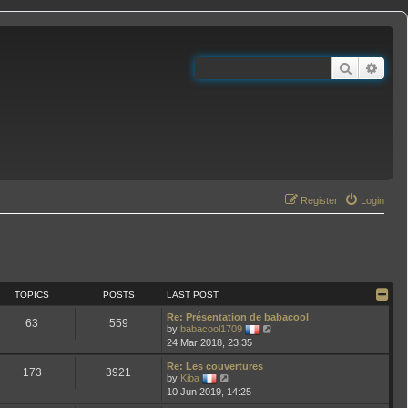
Search
Adva
Register
Login
TOPICS
POSTS
LAST POST
Re: Présentation de babacool
63
559
V
by
babacool1709
i
24 Mar 2018, 23:35
e
w
Re: Les couvertures
t
173
3921
V
by
Kiba
h
i
10 Jun 2019, 14:25
e
e
l