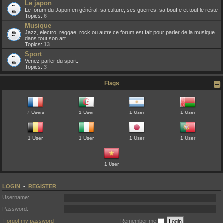
Le japon
Le forum du Japon en général, sa culture, ses guerres, sa bouffe et tout le reste
Topics:
6
Musique
Jazz, electro, reggae, rock ou autre ce forum est fait pour parler de la musique
dans tout son art.
Topics:
13
Sport
Venez parler du sport.
Topics:
3
Flags
7 Users
1 User
1 User
1 User
1 User
1 User
1 User
1 User
1 User
LOGIN
•
REGISTER
Username:
Password:
I forgot my password
Remember me