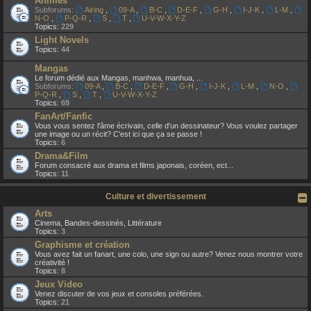
Animes
Subforums:
Airing
,
09-A
,
B-C
,
D-E-F
,
G-H
,
I-J-K
,
L-M
,
N-O
,
P-Q-R
,
S
,
T
,
U-V-W-X-Y-Z
Topics:
229
Light Novels
Topics:
44
Mangas
Le forum dédié aux Mangas, manhwa, manhua, ...
Subforums:
09-A
,
B-C
,
D-E-F
,
G-H
,
I-J-K
,
L-M
,
N-O
,
P-Q-R
,
S
,
T
,
U-V-W-X-Y-Z
Topics:
69
FanArt/Fanfic
Vous vous sentez l'âme écrivain, celle d'un dessinateur? Vous voulez partager
une image ou un récit? C'est ici que ça se passe !
Topics:
6
Drama&Film
Forum consacré aux drama et films japonais, coréen, ect...
Topics:
11
Culture et divertissement
Arts
Cinema, Bandes-dessinés, Littérature
Topics:
3
Graphisme et création
Vous avez fait un fanart, une colo, une sign ou autre? Venez nous montrer votre
créativité !
Topics:
8
Jeux Video
Venez discuter de vos jeux et consoles préférées.
Topics:
21