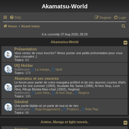
Akamatsu-World
FAQ
Register
Login
S
Home
Board index
e
It is currently 07 Aug 2026, 09:29
a
Akamatsu-World
r
Présentation
Vous venez de vous inscrire? Venez poster une petite présentation pour vous
c
faire connaitre ;)
Topics:
63
h
UQ Holder
Subforums:
Le manga
,
Spoil
Topics:
173
Akamatsu et ses oeuvres
Le forum pour parler de votre mangaka préféré et de ses œuvres courtes (Kid’s
game for one summer (1993), Itsudatte My Santa (1998), Ai Non Stop, Love
Hina, Rikujo Bōeitai Mao-chan (2002), Negima)
Subforums:
Love Hina
,
Ai Non Stop
,
Negima
Topics:
193
Général
Une partie blabla où on parle de tout et de rien
Subforums:
Bugs/Suggestions
,
Projet(s)
,
Role Play
Topics:
56
Anime, Manga et light novels.