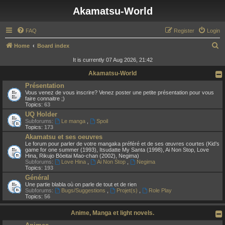
Akamatsu-World
FAQ
Register
Login
S
Home
Board index
e
It is currently 07 Aug 2026, 21:42
a
Akamatsu-World
r
Présentation
Vous venez de vous inscrire? Venez poster une petite présentation pour vous
c
faire connaitre ;)
Topics:
63
h
UQ Holder
Subforums:
Le manga
,
Spoil
Topics:
173
Akamatsu et ses oeuvres
Le forum pour parler de votre mangaka préféré et de ses œuvres courtes (Kid’s
game for one summer (1993), Itsudatte My Santa (1998), Ai Non Stop, Love
Hina, Rikujo Bōeitai Mao-chan (2002), Negima)
Subforums:
Love Hina
,
Ai Non Stop
,
Negima
Topics:
193
Général
Une partie blabla où on parle de tout et de rien
Subforums:
Bugs/Suggestions
,
Projet(s)
,
Role Play
Topics:
56
Anime, Manga et light novels.