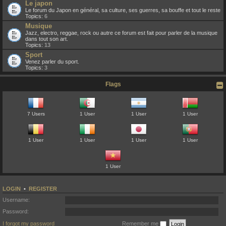
Le japon
Le forum du Japon en général, sa culture, ses guerres, sa bouffe et tout le reste
Topics:
6
Musique
Jazz, electro, reggae, rock ou autre ce forum est fait pour parler de la musique
dans tout son art.
Topics:
13
Sport
Venez parler du sport.
Topics:
3
Flags
7 Users
1 User
1 User
1 User
1 User
1 User
1 User
1 User
1 User
LOGIN
•
REGISTER
Username:
Password:
I forgot my password
Remember me