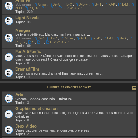
Animes
Subforums:
Airing
,
09-A
,
B-C
,
D-E-F
,
G-H
,
I-J-K
,
L-M
,
N-O
,
P-Q-R
,
S
,
T
,
U-V-W-X-Y-Z
Topics:
229
Light Novels
Topics:
44
Mangas
Le forum dédié aux Mangas, manhwa, manhua, ...
Subforums:
09-A
,
B-C
,
D-E-F
,
G-H
,
I-J-K
,
L-M
,
N-O
,
P-Q-R
,
S
,
T
,
U-V-W-X-Y-Z
Topics:
69
FanArt/Fanfic
Vous vous sentez l'âme écrivain, celle d'un dessinateur? Vous voulez partager
une image ou un récit? C'est ici que ça se passe !
Topics:
6
Drama&Film
Forum consacré aux drama et films japonais, coréen, ect...
Topics:
11
Culture et divertissement
Arts
Cinema, Bandes-dessinés, Littérature
Topics:
3
Graphisme et création
Vous avez fait un fanart, une colo, une sign ou autre? Venez nous montrer votre
créativité !
Topics:
8
Jeux Video
Venez discuter de vos jeux et consoles préférées.
Topics:
21