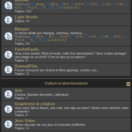
Animes
Subforums:
Airing
,
09-A
,
B-C
,
D-E-F
,
G-H
,
I-J-K
,
L-M
,
N-O
,
P-Q-R
,
S
,
T
,
U-V-W-X-Y-Z
Topics:
229
Light Novels
Topics:
44
Mangas
Le forum dédié aux Mangas, manhwa, manhua, ...
Subforums:
09-A
,
B-C
,
D-E-F
,
G-H
,
I-J-K
,
L-M
,
N-O
,
P-Q-R
,
S
,
T
,
U-V-W-X-Y-Z
Topics:
69
FanArt/Fanfic
Vous vous sentez l'âme écrivain, celle d'un dessinateur? Vous voulez partager
une image ou un récit? C'est ici que ça se passe !
Topics:
6
Drama&Film
Forum consacré aux drama et films japonais, coréen, ect...
Topics:
11
Culture et divertissement
Arts
Cinema, Bandes-dessinés, Littérature
Topics:
3
Graphisme et création
Vous avez fait un fanart, une colo, une sign ou autre? Venez nous montrer votre
créativité !
Topics:
8
Jeux Video
Venez discuter de vos jeux et consoles préférées.
Topics:
21