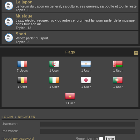
Le japon
Le forum du Japon en général, sa culture, ses guerres, sa bouffe et tout le reste
Topics:
6
Musique
Jazz, electro, reggae, rock ou autre ce forum est fait pour parler de la musique
dans tout son art.
Topics:
13
Sport
Venez parler du sport.
Topics:
3
Flags
7 Users
1 User
1 User
1 User
1 User
1 User
1 User
1 User
1 User
LOGIN
•
REGISTER
Username:
Password:
I forgot my password
Remember me