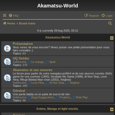
Akamatsu-World
FAQ
Register
Login
S
Home
Board index
e
It is currently 09 Aug 2026, 09:12
a
Akamatsu-World
r
Présentation
Vous venez de vous inscrire? Venez poster une petite présentation pour vous
c
faire connaitre ;)
Topics:
63
h
UQ Holder
Subforums:
Le manga
,
Spoil
Topics:
173
Akamatsu et ses oeuvres
Le forum pour parler de votre mangaka préféré et de ses œuvres courtes (Kid’s
game for one summer (1993), Itsudatte My Santa (1998), Ai Non Stop, Love
Hina, Rikujo Bōeitai Mao-chan (2002), Negima)
Subforums:
Love Hina
,
Ai Non Stop
,
Negima
Topics:
193
Général
Une partie blabla où on parle de tout et de rien
Subforums:
Bugs/Suggestions
,
Projet(s)
,
Role Play
Topics:
56
Anime, Manga et light novels.