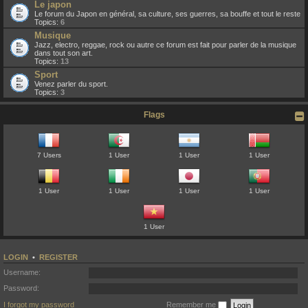
Le japon
Le forum du Japon en général, sa culture, ses guerres, sa bouffe et tout le reste
Topics:
6
Musique
Jazz, electro, reggae, rock ou autre ce forum est fait pour parler de la musique
dans tout son art.
Topics:
13
Sport
Venez parler du sport.
Topics:
3
Flags
7 Users
1 User
1 User
1 User
1 User
1 User
1 User
1 User
1 User
LOGIN
•
REGISTER
Username:
Password:
I forgot my password
Remember me