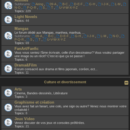
Animes
Subforums:
Airing
,
09-A
,
B-C
,
D-E-F
,
G-H
,
I-J-K
,
L-M
,
N-O
,
P-Q-R
,
S
,
T
,
U-V-W-X-Y-Z
Topics:
229
Light Novels
Topics:
44
Mangas
Le forum dédié aux Mangas, manhwa, manhua, ...
Subforums:
09-A
,
B-C
,
D-E-F
,
G-H
,
I-J-K
,
L-M
,
N-O
,
P-Q-R
,
S
,
T
,
U-V-W-X-Y-Z
Topics:
69
FanArt/Fanfic
Vous vous sentez l'âme écrivain, celle d'un dessinateur? Vous voulez partager
une image ou un récit? C'est ici que ça se passe !
Topics:
6
Drama&Film
Forum consacré aux drama et films japonais, coréen, ect...
Topics:
11
Culture et divertissement
Arts
Cinema, Bandes-dessinés, Littérature
Topics:
3
Graphisme et création
Vous avez fait un fanart, une colo, une sign ou autre? Venez nous montrer votre
créativité !
Topics:
8
Jeux Video
Venez discuter de vos jeux et consoles préférées.
Topics:
21