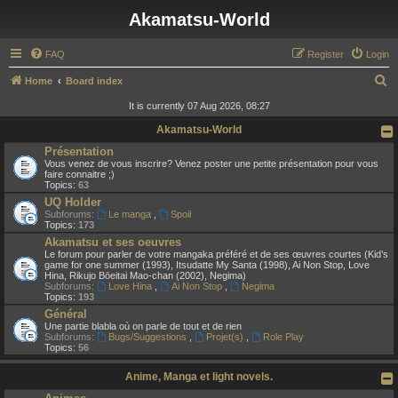
Akamatsu-World
FAQ
Register
Login
S
Home
Board index
e
It is currently 07 Aug 2026, 08:27
a
Akamatsu-World
r
Présentation
Vous venez de vous inscrire? Venez poster une petite présentation pour vous
c
faire connaitre ;)
Topics:
63
h
UQ Holder
Subforums:
Le manga
,
Spoil
Topics:
173
Akamatsu et ses oeuvres
Le forum pour parler de votre mangaka préféré et de ses œuvres courtes (Kid’s
game for one summer (1993), Itsudatte My Santa (1998), Ai Non Stop, Love
Hina, Rikujo Bōeitai Mao-chan (2002), Negima)
Subforums:
Love Hina
,
Ai Non Stop
,
Negima
Topics:
193
Général
Une partie blabla où on parle de tout et de rien
Subforums:
Bugs/Suggestions
,
Projet(s)
,
Role Play
Topics:
56
Anime, Manga et light novels.