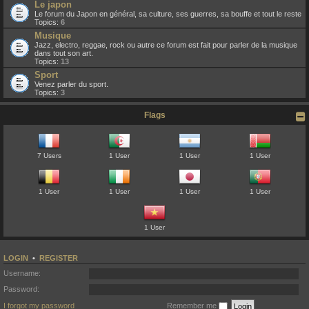
Le japon
Le forum du Japon en général, sa culture, ses guerres, sa bouffe et tout le reste
Topics:
6
Musique
Jazz, electro, reggae, rock ou autre ce forum est fait pour parler de la musique
dans tout son art.
Topics:
13
Sport
Venez parler du sport.
Topics:
3
Flags
7 Users
1 User
1 User
1 User
1 User
1 User
1 User
1 User
1 User
LOGIN
•
REGISTER
Username:
Password:
I forgot my password
Remember me