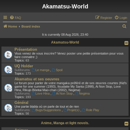
Akamatsu-World
FAQ
Register
Login
S
Home
Board index
e
It is currently 08 Aug 2026, 23:40
a
Akamatsu-World
r
Présentation
Vous venez de vous inscrire? Venez poster une petite présentation pour vous
c
faire connaitre ;)
Topics:
63
h
UQ Holder
Subforums:
Le manga
,
Spoil
Topics:
173
Akamatsu et ses oeuvres
Le forum pour parler de votre mangaka préféré et de ses œuvres courtes (Kid’s
game for one summer (1993), Itsudatte My Santa (1998), Ai Non Stop, Love
Hina, Rikujo Bōeitai Mao-chan (2002), Negima)
Subforums:
Love Hina
,
Ai Non Stop
,
Negima
Topics:
193
Général
Une partie blabla où on parle de tout et de rien
Subforums:
Bugs/Suggestions
,
Projet(s)
,
Role Play
Topics:
56
Anime, Manga et light novels.