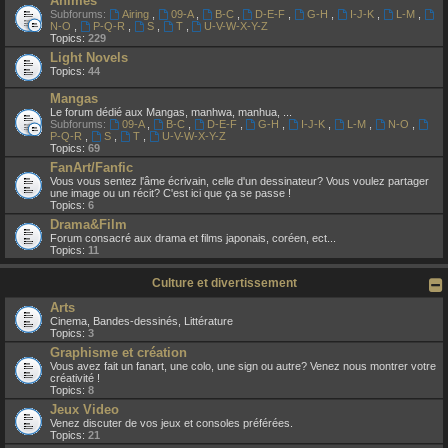
Animes
Subforums:
Airing
,
09-A
,
B-C
,
D-E-F
,
G-H
,
I-J-K
,
L-M
,
N-O
,
P-Q-R
,
S
,
T
,
U-V-W-X-Y-Z
Topics:
229
Light Novels
Topics:
44
Mangas
Le forum dédié aux Mangas, manhwa, manhua, ...
Subforums:
09-A
,
B-C
,
D-E-F
,
G-H
,
I-J-K
,
L-M
,
N-O
,
P-Q-R
,
S
,
T
,
U-V-W-X-Y-Z
Topics:
69
FanArt/Fanfic
Vous vous sentez l'âme écrivain, celle d'un dessinateur? Vous voulez partager
une image ou un récit? C'est ici que ça se passe !
Topics:
6
Drama&Film
Forum consacré aux drama et films japonais, coréen, ect...
Topics:
11
Culture et divertissement
Arts
Cinema, Bandes-dessinés, Littérature
Topics:
3
Graphisme et création
Vous avez fait un fanart, une colo, une sign ou autre? Venez nous montrer votre
créativité !
Topics:
8
Jeux Video
Venez discuter de vos jeux et consoles préférées.
Topics:
21