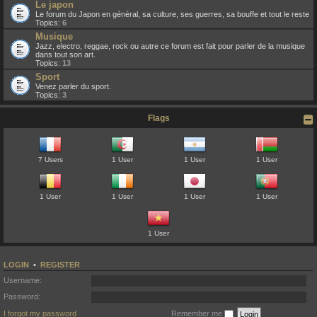
Le japon
Le forum du Japon en général, sa culture, ses guerres, sa bouffe et tout le reste
Topics:
6
Musique
Jazz, electro, reggae, rock ou autre ce forum est fait pour parler de la musique
dans tout son art.
Topics:
13
Sport
Venez parler du sport.
Topics:
3
Flags
7 Users
1 User
1 User
1 User
1 User
1 User
1 User
1 User
1 User
LOGIN
•
REGISTER
Username:
Password:
I forgot my password
Remember me