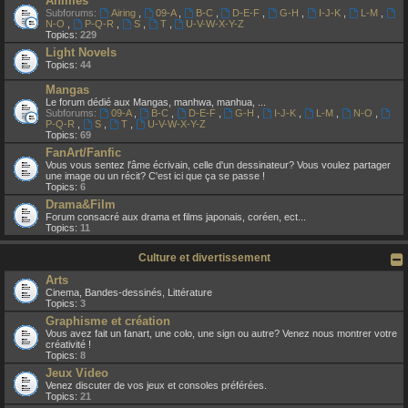
Animes
Subforums:
Airing
,
09-A
,
B-C
,
D-E-F
,
G-H
,
I-J-K
,
L-M
,
N-O
,
P-Q-R
,
S
,
T
,
U-V-W-X-Y-Z
Topics:
229
Light Novels
Topics:
44
Mangas
Le forum dédié aux Mangas, manhwa, manhua, ...
Subforums:
09-A
,
B-C
,
D-E-F
,
G-H
,
I-J-K
,
L-M
,
N-O
,
P-Q-R
,
S
,
T
,
U-V-W-X-Y-Z
Topics:
69
FanArt/Fanfic
Vous vous sentez l'âme écrivain, celle d'un dessinateur? Vous voulez partager
une image ou un récit? C'est ici que ça se passe !
Topics:
6
Drama&Film
Forum consacré aux drama et films japonais, coréen, ect...
Topics:
11
Culture et divertissement
Arts
Cinema, Bandes-dessinés, Littérature
Topics:
3
Graphisme et création
Vous avez fait un fanart, une colo, une sign ou autre? Venez nous montrer votre
créativité !
Topics:
8
Jeux Video
Venez discuter de vos jeux et consoles préférées.
Topics:
21