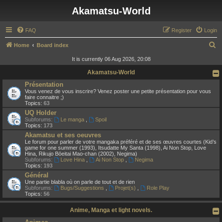
Akamatsu-World
FAQ
Register
Login
S
Home
Board index
e
It is currently 06 Aug 2026, 20:08
a
Akamatsu-World
r
Présentation
Vous venez de vous inscrire? Venez poster une petite présentation pour vous
c
faire connaitre ;)
Topics:
63
h
UQ Holder
Subforums:
Le manga
,
Spoil
Topics:
173
Akamatsu et ses oeuvres
Le forum pour parler de votre mangaka préféré et de ses œuvres courtes (Kid’s
game for one summer (1993), Itsudatte My Santa (1998), Ai Non Stop, Love
Hina, Rikujo Bōeitai Mao-chan (2002), Negima)
Subforums:
Love Hina
,
Ai Non Stop
,
Negima
Topics:
193
Général
Une partie blabla où on parle de tout et de rien
Subforums:
Bugs/Suggestions
,
Projet(s)
,
Role Play
Topics:
56
Anime, Manga et light novels.