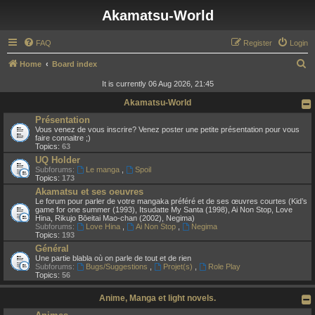
Akamatsu-World
FAQ
Register
Login
S
Home
Board index
e
It is currently 06 Aug 2026, 21:45
a
Akamatsu-World
r
Présentation
Vous venez de vous inscrire? Venez poster une petite présentation pour vous
c
faire connaitre ;)
Topics:
63
h
UQ Holder
Subforums:
Le manga
,
Spoil
Topics:
173
Akamatsu et ses oeuvres
Le forum pour parler de votre mangaka préféré et de ses œuvres courtes (Kid’s
game for one summer (1993), Itsudatte My Santa (1998), Ai Non Stop, Love
Hina, Rikujo Bōeitai Mao-chan (2002), Negima)
Subforums:
Love Hina
,
Ai Non Stop
,
Negima
Topics:
193
Général
Une partie blabla où on parle de tout et de rien
Subforums:
Bugs/Suggestions
,
Projet(s)
,
Role Play
Topics:
56
Anime, Manga et light novels.