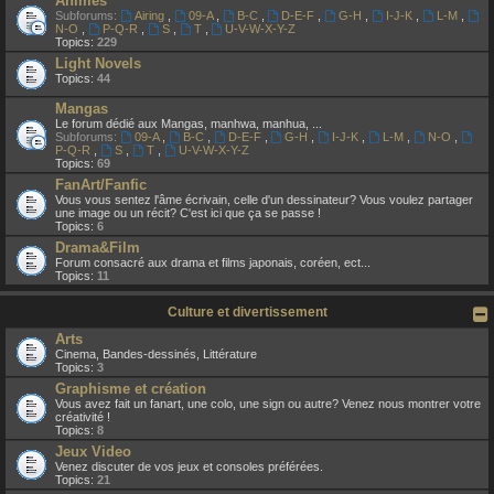
Animes
Subforums:
Airing
,
09-A
,
B-C
,
D-E-F
,
G-H
,
I-J-K
,
L-M
,
N-O
,
P-Q-R
,
S
,
T
,
U-V-W-X-Y-Z
Topics:
229
Light Novels
Topics:
44
Mangas
Le forum dédié aux Mangas, manhwa, manhua, ...
Subforums:
09-A
,
B-C
,
D-E-F
,
G-H
,
I-J-K
,
L-M
,
N-O
,
P-Q-R
,
S
,
T
,
U-V-W-X-Y-Z
Topics:
69
FanArt/Fanfic
Vous vous sentez l'âme écrivain, celle d'un dessinateur? Vous voulez partager
une image ou un récit? C'est ici que ça se passe !
Topics:
6
Drama&Film
Forum consacré aux drama et films japonais, coréen, ect...
Topics:
11
Culture et divertissement
Arts
Cinema, Bandes-dessinés, Littérature
Topics:
3
Graphisme et création
Vous avez fait un fanart, une colo, une sign ou autre? Venez nous montrer votre
créativité !
Topics:
8
Jeux Video
Venez discuter de vos jeux et consoles préférées.
Topics:
21