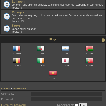
Le japon
Le forum du Japon en général, sa culture, ses guerres, sa bouffe et tout le reste
Topics:
6
Musique
Jazz, electro, reggae, rock ou autre ce forum est fait pour parler de la musique
dans tout son art.
Topics:
13
Sport
Venez parler du sport.
Topics:
3
Flags
7 Users
1 User
1 User
1 User
1 User
1 User
1 User
1 User
1 User
LOGIN
•
REGISTER
Username:
Password:
I forgot my password
Remember me