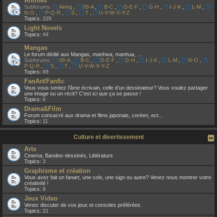
Animes
Subforums:
Airing
,
09-A
,
B-C
,
D-E-F
,
G-H
,
I-J-K
,
L-M
,
N-O
,
P-Q-R
,
S
,
T
,
U-V-W-X-Y-Z
Topics:
229
Light Novels
Topics:
44
Mangas
Le forum dédié aux Mangas, manhwa, manhua, ...
Subforums:
09-A
,
B-C
,
D-E-F
,
G-H
,
I-J-K
,
L-M
,
N-O
,
P-Q-R
,
S
,
T
,
U-V-W-X-Y-Z
Topics:
69
FanArt/Fanfic
Vous vous sentez l'âme écrivain, celle d'un dessinateur? Vous voulez partager
une image ou un récit? C'est ici que ça se passe !
Topics:
6
Drama&Film
Forum consacré aux drama et films japonais, coréen, ect...
Topics:
11
Culture et divertissement
Arts
Cinema, Bandes-dessinés, Littérature
Topics:
3
Graphisme et création
Vous avez fait un fanart, une colo, une sign ou autre? Venez nous montrer votre
créativité !
Topics:
8
Jeux Video
Venez discuter de vos jeux et consoles préférées.
Topics:
21