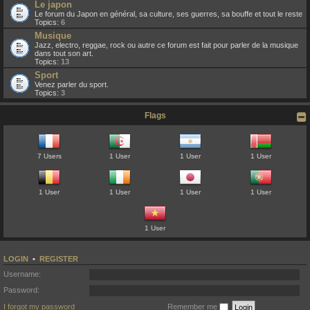
Le japon
Le forum du Japon en général, sa culture, ses guerres, sa bouffe et tout le reste
Topics:
6
Musique
Jazz, electro, reggae, rock ou autre ce forum est fait pour parler de la musique
dans tout son art.
Topics:
13
Sport
Venez parler du sport.
Topics:
3
Flags
7 Users
1 User
1 User
1 User
1 User
1 User
1 User
1 User
1 User
LOGIN
•
REGISTER
Username:
Password:
I forgot my password
Remember me