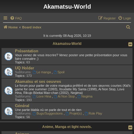
Akamatsu-World
FAQ
Register
Login
S
Home
Board index
e
It is currently 08 Aug 2026, 10:19
a
Akamatsu-World
r
Présentation
Vous venez de vous inscrire? Venez poster une petite présentation pour vous
c
faire connaitre ;)
Topics:
63
h
UQ Holder
Subforums:
Le manga
,
Spoil
Topics:
173
Akamatsu et ses oeuvres
Le forum pour parler de votre mangaka préféré et de ses œuvres courtes (Kid’s
game for one summer (1993), Itsudatte My Santa (1998), Ai Non Stop, Love
Hina, Rikujo Bōeitai Mao-chan (2002), Negima)
Subforums:
Love Hina
,
Ai Non Stop
,
Negima
Topics:
193
Général
Une partie blabla où on parle de tout et de rien
Subforums:
Bugs/Suggestions
,
Projet(s)
,
Role Play
Topics:
56
Anime, Manga et light novels.