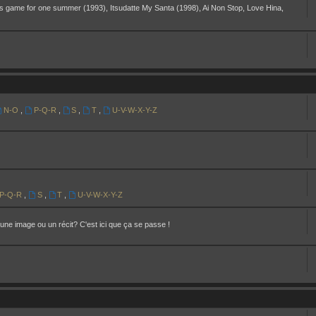
s game for one summer (1993), Itsudatte My Santa (1998), Ai Non Stop, Love Hina,
N-O
,
P-Q-R
,
S
,
T
,
U-V-W-X-Y-Z
P-Q-R
,
S
,
T
,
U-V-W-X-Y-Z
une image ou un récit? C'est ici que ça se passe !