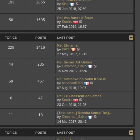
t
193
2855
V
t
by
Kiba
h
i
e
25 Jan 2018, 07:50
e
e
s
l
w
t
a
Re: Vos fonds d'écran.
t
p
56
1595
t
V
by
Kenjiro
h
o
e
i
e
s
07 Feb 2019, 16:57
s
e
l
t
t
w
a
p
t
t
TOPICS
POSTS
LAST POST
o
h
e
s
e
s
Re: Etotama
t
229
1416
l
t
V
by
Kaze
a
p
i
27 May 2017, 15:12
t
o
e
e
s
w
Re: Sword Art Online
s
t
t
44
235
V
by
Clemman_Saiko
t
h
i
p
15 Nov 2016, 20:26
e
e
o
l
w
s
a
Re: Umineko no Naku Koro ni
t
69
457
t
t
V
by
babacool1709
h
e
i
07 Aug 2018, 19:07
e
s
e
l
t
w
a
Re: Le Chasseur de Lames
p
t
6
47
V
t
by
Kenjiro
o
h
i
e
23 Oct 2018, 21:25
s
e
e
s
t
l
w
t
a
[Tokusatsu] Ressha Sentai ToQ…
t
p
11
18
t
V
by
Clemman_Saiko
h
o
e
i
14 Mar 2017, 20:41
e
s
s
e
l
t
t
w
a
p
t
TOPICS
POSTS
LAST POST
t
o
h
e
s
e