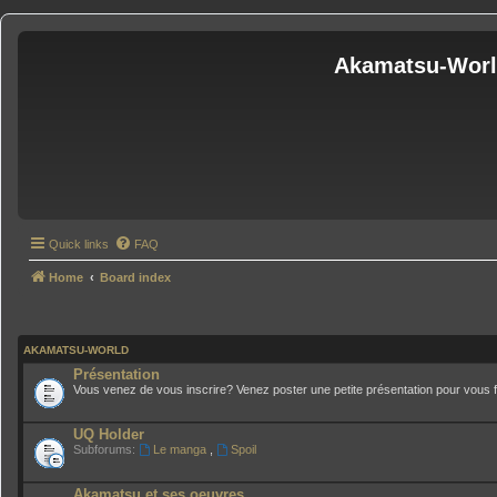
Akamatsu-Wor
Quick links
FAQ
Home
Board index
AKAMATSU-WORLD
Présentation
Vous venez de vous inscrire? Venez poster une petite présentation pour vous fa
UQ Holder
Subforums:
Le manga
,
Spoil
Akamatsu et ses oeuvres