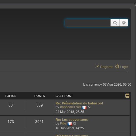
Search
Adva
Register
Login
It is currently 07 Aug 2026, 05:30
TOPICS
POSTS
LAST POST
Re: Présentation de babacool
63
559
V
by
babacool1709
i
24 Mar 2018, 23:35
e
w
Re: Les couvertures
t
173
3921
V
by
Kiba
h
i
10 Jun 2019, 14:25
e
e
l
w
a
Réédition Love Hina