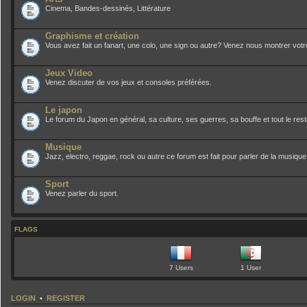
Cinema, Bandes-dessinés, Littérature
Graphisme et création
Vous avez fait un fanart, une colo, une sign ou autre? Venez nous montrer votre 
Jeux Video
Venez discuter de vos jeux et consoles préférées.
Le japon
Le forum du Japon en général, sa culture, ses guerres, sa bouffe et tout le res
Musique
Jazz, electro, reggae, rock ou autre ce forum est fait pour parler de la musique
Sport
Venez parler du sport.
FLAGS
7 Users
1 User
LOGIN
•
REGISTER