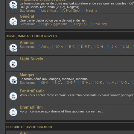
Le forum pour parler de votre mangaka préféré et de ses œuvres courtes (Kid’
Rikujo Bōeitai Mao-chan (2002), Negima)
Subforums:
Love Hina
,
Ai Non Stop
,
Negima
Général
Une partie blabla où on parle de tout et de rien
Subforums:
Bugs/Suggestions
,
Projet(s)
,
Role Play
ANIME, MANGA ET LIGHT NOVELS.
Animes
Subforums:
Airing
,
09-A
,
B-C
,
D-E-F
,
G-H
,
I-J-K
,
L-M
,
Light Novels
Mangas
Le forum dédié aux Mangas, manhwa, manhua, ...
Subforums:
09-A
,
B-C
,
D-E-F
,
G-H
,
I-J-K
,
L-M
,
N-O
,
FanArt/Fanfic
Vous vous sentez l'âme écrivain, celle d'un dessinateur? Vous voulez partager 
Drama&Film
Forum consacré aux drama et films japonais, coréen, ect...
CULTURE ET DIVERTISSEMENT
Arts