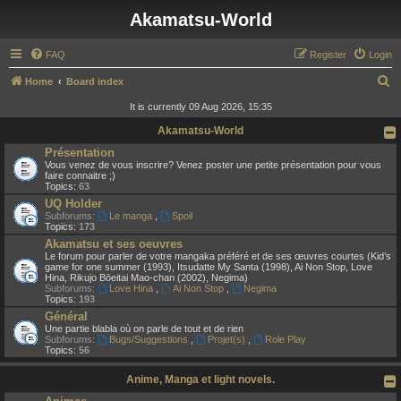
Akamatsu-World
FAQ
Register
Login
S
Home
Board index
e
It is currently 09 Aug 2026, 15:35
a
Akamatsu-World
r
Présentation
Vous venez de vous inscrire? Venez poster une petite présentation pour vous
c
faire connaitre ;)
Topics:
63
h
UQ Holder
Subforums:
Le manga
,
Spoil
Topics:
173
Akamatsu et ses oeuvres
Le forum pour parler de votre mangaka préféré et de ses œuvres courtes (Kid’s
game for one summer (1993), Itsudatte My Santa (1998), Ai Non Stop, Love
Hina, Rikujo Bōeitai Mao-chan (2002), Negima)
Subforums:
Love Hina
,
Ai Non Stop
,
Negima
Topics:
193
Général
Une partie blabla où on parle de tout et de rien
Subforums:
Bugs/Suggestions
,
Projet(s)
,
Role Play
Topics:
56
Anime, Manga et light novels.