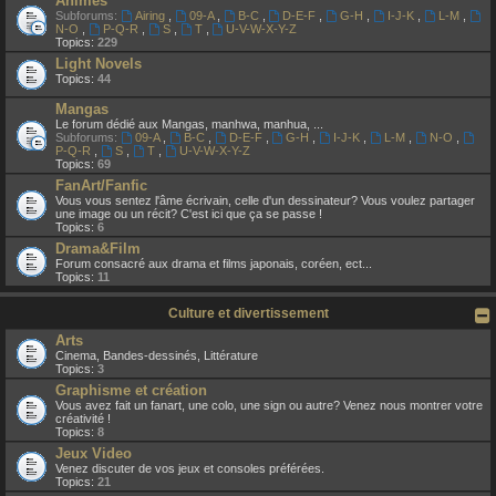
Animes
Subforums:
Airing
,
09-A
,
B-C
,
D-E-F
,
G-H
,
I-J-K
,
L-M
,
N-O
,
P-Q-R
,
S
,
T
,
U-V-W-X-Y-Z
Topics:
229
Light Novels
Topics:
44
Mangas
Le forum dédié aux Mangas, manhwa, manhua, ...
Subforums:
09-A
,
B-C
,
D-E-F
,
G-H
,
I-J-K
,
L-M
,
N-O
,
P-Q-R
,
S
,
T
,
U-V-W-X-Y-Z
Topics:
69
FanArt/Fanfic
Vous vous sentez l'âme écrivain, celle d'un dessinateur? Vous voulez partager
une image ou un récit? C'est ici que ça se passe !
Topics:
6
Drama&Film
Forum consacré aux drama et films japonais, coréen, ect...
Topics:
11
Culture et divertissement
Arts
Cinema, Bandes-dessinés, Littérature
Topics:
3
Graphisme et création
Vous avez fait un fanart, une colo, une sign ou autre? Venez nous montrer votre
créativité !
Topics:
8
Jeux Video
Venez discuter de vos jeux et consoles préférées.
Topics:
21