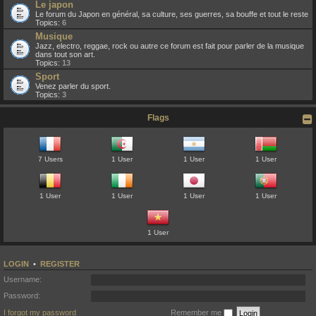
Le japon
Le forum du Japon en général, sa culture, ses guerres, sa bouffe et tout le reste
Topics:
6
Musique
Jazz, electro, reggae, rock ou autre ce forum est fait pour parler de la musique
dans tout son art.
Topics:
13
Sport
Venez parler du sport.
Topics:
3
Flags
7 Users
1 User
1 User
1 User
1 User
1 User
1 User
1 User
1 User
LOGIN
•
REGISTER
Username:
Password:
I forgot my password
Remember me