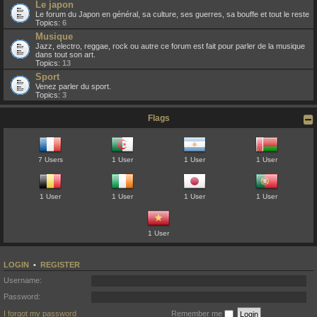
Le japon
Le forum du Japon en général, sa culture, ses guerres, sa bouffe et tout le reste
Topics:
6
Musique
Jazz, electro, reggae, rock ou autre ce forum est fait pour parler de la musique
dans tout son art.
Topics:
13
Sport
Venez parler du sport.
Topics:
3
Flags
7 Users
1 User
1 User
1 User
1 User
1 User
1 User
1 User
1 User
LOGIN
•
REGISTER
Username:
Password:
I forgot my password
Remember me