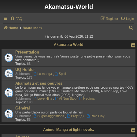
Akamatsu-World
FAQ
Register
Login
S
Home
Board index
e
It is currently 06 Aug 2026, 21:12
a
Akamatsu-World
r
Présentation
Vous venez de vous inscrire? Venez poster une petite présentation pour vous
c
faire connaitre ;)
Topics:
63
h
UQ Holder
Subforums:
Le manga
,
Spoil
Topics:
173
Akamatsu et ses oeuvres
Le forum pour parler de votre mangaka préféré et de ses œuvres courtes (Kid’s
game for one summer (1993), Itsudatte My Santa (1998), Ai Non Stop, Love
Hina, Rikujo Bōeitai Mao-chan (2002), Negima)
Subforums:
Love Hina
,
Ai Non Stop
,
Negima
Topics:
193
Général
Une partie blabla où on parle de tout et de rien
Subforums:
Bugs/Suggestions
,
Projet(s)
,
Role Play
Topics:
56
Anime, Manga et light novels.