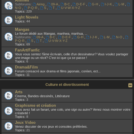
Animes
Subforums:
Airing
,
09-A
,
B-C
,
D-E-F
,
G-H
,
I-J-K
,
L-M
,
N-O
,
P-Q-R
,
S
,
T
,
U-V-W-X-Y-Z
Topics:
229
Light Novels
Topics:
44
Mangas
Le forum dédié aux Mangas, manhwa, manhua, ...
Subforums:
09-A
,
B-C
,
D-E-F
,
G-H
,
I-J-K
,
L-M
,
N-O
,
P-Q-R
,
S
,
T
,
U-V-W-X-Y-Z
Topics:
69
FanArt/Fanfic
Vous vous sentez l'âme écrivain, celle d'un dessinateur? Vous voulez partager
une image ou un récit? C'est ici que ça se passe !
Topics:
6
Drama&Film
Forum consacré aux drama et films japonais, coréen, ect...
Topics:
11
Culture et divertissement
Arts
Cinema, Bandes-dessinés, Littérature
Topics:
3
Graphisme et création
Vous avez fait un fanart, une colo, une sign ou autre? Venez nous montrer votre
créativité !
Topics:
8
Jeux Video
Venez discuter de vos jeux et consoles préférées.
Topics:
21