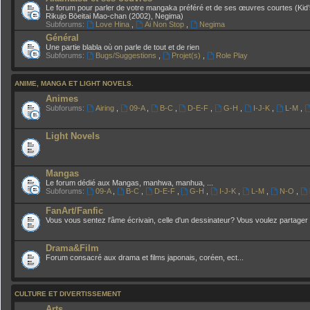
Le forum pour parler de votre mangaka préféré et de ses œuvres courtes (Kid’
Rikujo Bōeitai Mao-chan (2002), Negima)
Subforums:
Love Hina
,
Ai Non Stop
,
Negima
Général
Une partie blabla où on parle de tout et de rien
Subforums:
Bugs/Suggestions
,
Projet(s)
,
Role Play
ANIME, MANGA ET LIGHT NOVELS.
Animes
Subforums:
Airing
,
09-A
,
B-C
,
D-E-F
,
G-H
,
I-J-K
,
L-M
,
Light Novels
Mangas
Le forum dédié aux Mangas, manhwa, manhua, ...
Subforums:
09-A
,
B-C
,
D-E-F
,
G-H
,
I-J-K
,
L-M
,
N-O
,
FanArt/Fanfic
Vous vous sentez l'âme écrivain, celle d'un dessinateur? Vous voulez partager 
Drama&Film
Forum consacré aux drama et films japonais, coréen, ect...
CULTURE ET DIVERTISSEMENT
Arts