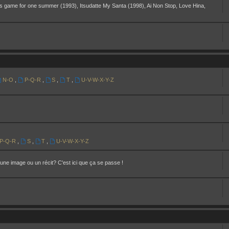
s game for one summer (1993), Itsudatte My Santa (1998), Ai Non Stop, Love Hina,
N-O
,
P-Q-R
,
S
,
T
,
U-V-W-X-Y-Z
P-Q-R
,
S
,
T
,
U-V-W-X-Y-Z
une image ou un récit? C'est ici que ça se passe !