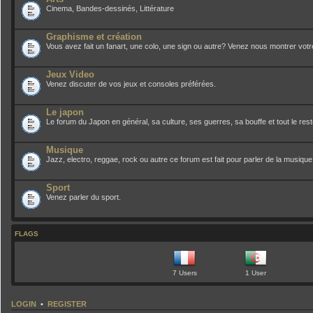
Cinema, Bandes-dessinés, Littérature
Graphisme et création
Vous avez fait un fanart, une colo, une sign ou autre? Venez nous montrer votre 
Jeux Video
Venez discuter de vos jeux et consoles préférées.
Le japon
Le forum du Japon en général, sa culture, ses guerres, sa bouffe et tout le res
Musique
Jazz, electro, reggae, rock ou autre ce forum est fait pour parler de la musique
Sport
Venez parler du sport.
FLAGS
7 Users
1 User
LOGIN
•
REGISTER