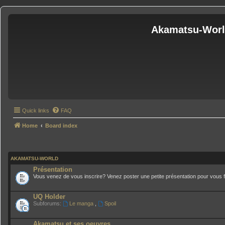
Akamatsu-Wor
Quick links
FAQ
Home
Board index
AKAMATSU-WORLD
Présentation
Vous venez de vous inscrire? Venez poster une petite présentation pour vous fa
UQ Holder
Subforums:
Le manga
,
Spoil
Akamatsu et ses oeuvres