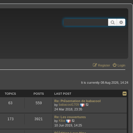
Search
Adva
Register
Login
It is currently 08 Aug 2026, 14:24
TOPICS
POSTS
LAST POST
Re: Présentation de babacool
63
559
V
by
babacool1709
i
24 Mar 2018, 23:35
e
w
Re: Les couvertures
t
173
3921
V
by
Kiba
h
i
10 Jun 2019, 14:25
e
e
l
w
a
Réédition Love Hina