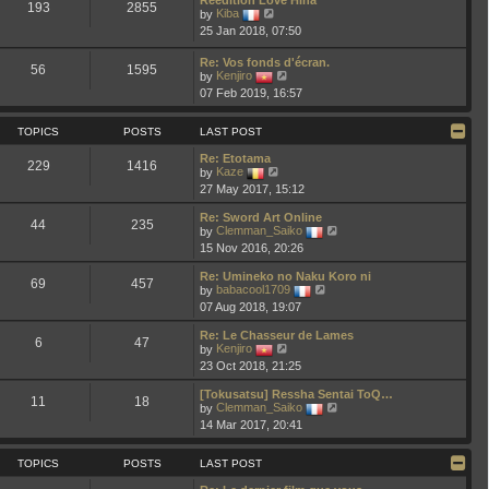
t
193
2855
V
t
by
Kiba
h
i
e
25 Jan 2018, 07:50
e
e
s
l
w
t
a
Re: Vos fonds d'écran.
t
p
56
1595
t
V
by
Kenjiro
h
o
e
i
e
s
07 Feb 2019, 16:57
s
e
l
t
t
w
a
p
t
t
TOPICS
POSTS
LAST POST
o
h
e
s
e
s
Re: Etotama
t
229
1416
l
t
V
by
Kaze
a
p
i
27 May 2017, 15:12
t
o
e
e
s
w
Re: Sword Art Online
s
t
t
44
235
V
by
Clemman_Saiko
t
h
i
p
15 Nov 2016, 20:26
e
e
o
l
w
s
a
Re: Umineko no Naku Koro ni
t
69
457
t
t
V
by
babacool1709
h
e
i
07 Aug 2018, 19:07
e
s
e
l
t
w
a
Re: Le Chasseur de Lames
p
t
6
47
V
t
by
Kenjiro
o
h
i
e
23 Oct 2018, 21:25
s
e
e
s
t
l
w
t
a
[Tokusatsu] Ressha Sentai ToQ…
t
p
11
18
t
V
by
Clemman_Saiko
h
o
e
i
14 Mar 2017, 20:41
e
s
s
e
l
t
t
w
a
p
t
TOPICS
POSTS
LAST POST
t
o
h
e
s
e