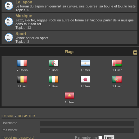
Le japon
Le forum du Japon en général, sa culture, ses guerres, sa bouffe et tout le reste
Topics:
6
Musique
Jazz, electro, reggae, rock ou autre ce forum est fait pour parler de la musique
dans tout son art.
Topics:
13
Sport
Venez parler du sport.
Topics:
3
Flags
7 Users
1 User
1 User
1 User
1 User
1 User
1 User
1 User
1 User
LOGIN
•
REGISTER
Username:
Password:
I forgot my password
Remember me