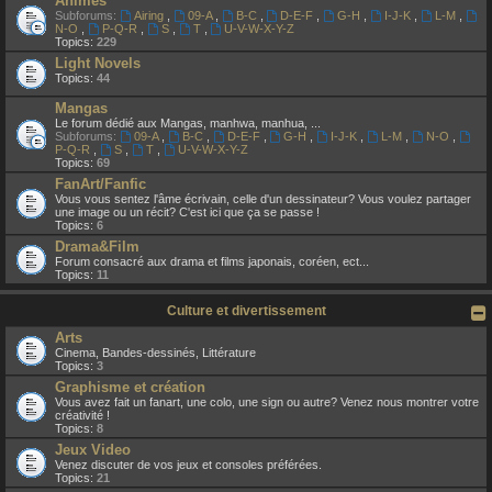
Animes
Subforums:
Airing
,
09-A
,
B-C
,
D-E-F
,
G-H
,
I-J-K
,
L-M
,
N-O
,
P-Q-R
,
S
,
T
,
U-V-W-X-Y-Z
Topics:
229
Light Novels
Topics:
44
Mangas
Le forum dédié aux Mangas, manhwa, manhua, ...
Subforums:
09-A
,
B-C
,
D-E-F
,
G-H
,
I-J-K
,
L-M
,
N-O
,
P-Q-R
,
S
,
T
,
U-V-W-X-Y-Z
Topics:
69
FanArt/Fanfic
Vous vous sentez l'âme écrivain, celle d'un dessinateur? Vous voulez partager
une image ou un récit? C'est ici que ça se passe !
Topics:
6
Drama&Film
Forum consacré aux drama et films japonais, coréen, ect...
Topics:
11
Culture et divertissement
Arts
Cinema, Bandes-dessinés, Littérature
Topics:
3
Graphisme et création
Vous avez fait un fanart, une colo, une sign ou autre? Venez nous montrer votre
créativité !
Topics:
8
Jeux Video
Venez discuter de vos jeux et consoles préférées.
Topics:
21