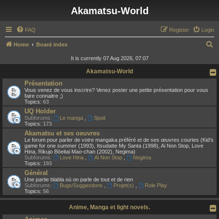
Akamatsu-World
FAQ
Register
Login
S
Home
Board index
e
It is currently 07 Aug 2026, 07:07
a
Akamatsu-World
r
Présentation
Vous venez de vous inscrire? Venez poster une petite présentation pour vous
c
faire connaitre ;)
Topics:
63
h
UQ Holder
Subforums:
Le manga
,
Spoil
Topics:
173
Akamatsu et ses oeuvres
Le forum pour parler de votre mangaka préféré et de ses œuvres courtes (Kid’s
game for one summer (1993), Itsudatte My Santa (1998), Ai Non Stop, Love
Hina, Rikujo Bōeitai Mao-chan (2002), Negima)
Subforums:
Love Hina
,
Ai Non Stop
,
Negima
Topics:
193
Général
Une partie blabla où on parle de tout et de rien
Subforums:
Bugs/Suggestions
,
Projet(s)
,
Role Play
Topics:
56
Anime, Manga et light novels.