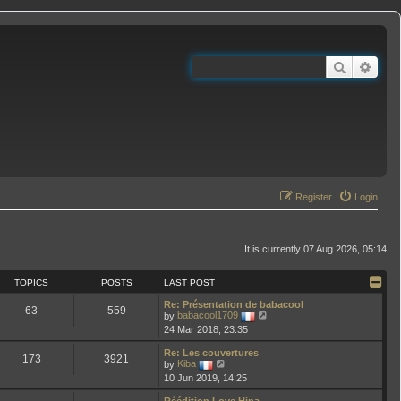
Search
Adva
Register
Login
It is currently 07 Aug 2026, 05:14
TOPICS
POSTS
LAST POST
Re: Présentation de babacool
63
559
V
by
babacool1709
i
24 Mar 2018, 23:35
e
w
Re: Les couvertures
t
173
3921
V
by
Kiba
h
i
10 Jun 2019, 14:25
e
e
l
w
a
Réédition Love Hina