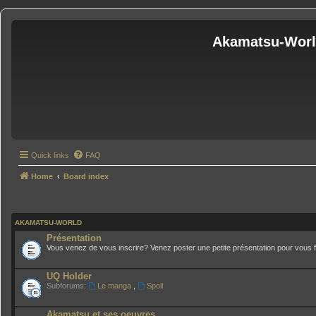
Akamatsu-Wor
Quick links
FAQ
Home
Board index
AKAMATSU-WORLD
Présentation
Vous venez de vous inscrire? Venez poster une petite présentation pour vous fa
UQ Holder
Subforums:
Le manga
,
Spoil
Akamatsu et ses oeuvres