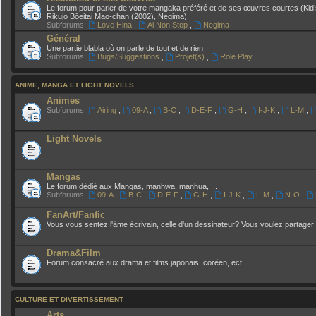
Le forum pour parler de votre mangaka préféré et de ses œuvres courtes (Kid’
Rikujo Bōeitai Mao-chan (2002), Negima)
Subforums:
Love Hina
,
Ai Non Stop
,
Negima
Général
Une partie blabla où on parle de tout et de rien
Subforums:
Bugs/Suggestions
,
Projet(s)
,
Role Play
ANIME, MANGA ET LIGHT NOVELS.
Animes
Subforums:
Airing
,
09-A
,
B-C
,
D-E-F
,
G-H
,
I-J-K
,
L-M
,
Light Novels
Mangas
Le forum dédié aux Mangas, manhwa, manhua, ...
Subforums:
09-A
,
B-C
,
D-E-F
,
G-H
,
I-J-K
,
L-M
,
N-O
,
FanArt/Fanfic
Vous vous sentez l'âme écrivain, celle d'un dessinateur? Vous voulez partager 
Drama&Film
Forum consacré aux drama et films japonais, coréen, ect...
CULTURE ET DIVERTISSEMENT
Arts