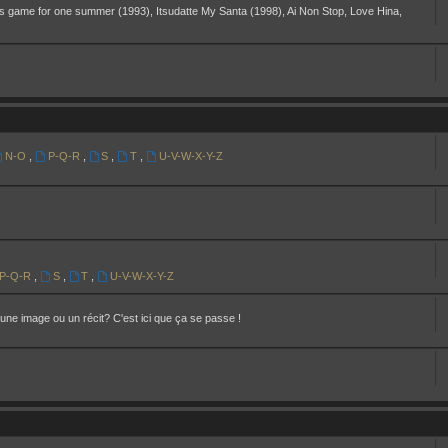
s game for one summer (1993), Itsudatte My Santa (1998), Ai Non Stop, Love Hina,
N-O
,
P-Q-R
,
S
,
T
,
U-V-W-X-Y-Z
P-Q-R
,
S
,
T
,
U-V-W-X-Y-Z
une image ou un récit? C'est ici que ça se passe !