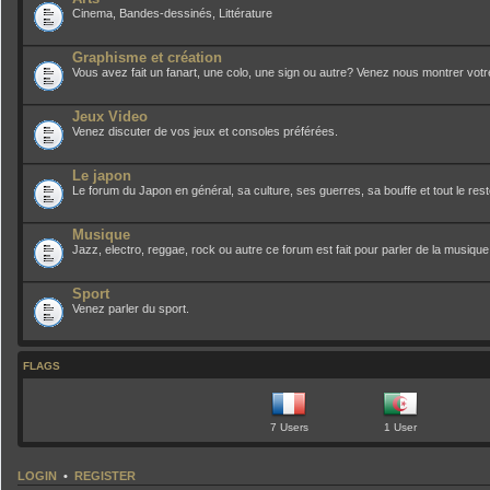
Cinema, Bandes-dessinés, Littérature
Graphisme et création
Vous avez fait un fanart, une colo, une sign ou autre? Venez nous montrer votre 
Jeux Video
Venez discuter de vos jeux et consoles préférées.
Le japon
Le forum du Japon en général, sa culture, ses guerres, sa bouffe et tout le res
Musique
Jazz, electro, reggae, rock ou autre ce forum est fait pour parler de la musique
Sport
Venez parler du sport.
FLAGS
7 Users
1 User
LOGIN
•
REGISTER