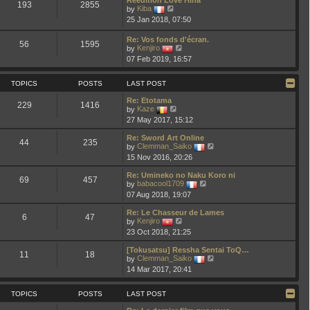
t
193
2855
V
t
by
Kiba
h
i
e
25 Jan 2018, 07:50
e
e
s
l
w
t
a
Re: Vos fonds d'écran.
t
p
56
1595
t
V
by
Kenjiro
h
o
e
i
e
s
07 Feb 2019, 16:57
s
e
l
t
t
w
a
p
t
t
TOPICS
POSTS
LAST POST
o
h
e
s
e
s
Re: Etotama
t
229
1416
l
t
V
by
Kaze
a
p
i
27 May 2017, 15:12
t
o
e
e
s
w
Re: Sword Art Online
s
t
t
44
235
V
by
Clemman_Saiko
t
h
i
p
15 Nov 2016, 20:26
e
e
o
l
w
s
a
Re: Umineko no Naku Koro ni
t
69
457
t
t
V
by
babacool1709
h
e
i
07 Aug 2018, 19:07
e
s
e
l
t
w
a
Re: Le Chasseur de Lames
p
t
6
47
V
t
by
Kenjiro
o
h
i
e
23 Oct 2018, 21:25
s
e
e
s
t
l
w
t
a
[Tokusatsu] Ressha Sentai ToQ…
t
p
11
18
t
V
by
Clemman_Saiko
h
o
e
i
14 Mar 2017, 20:41
e
s
s
e
l
t
t
w
a
p
t
TOPICS
POSTS
LAST POST
t
o
h
e
s
e