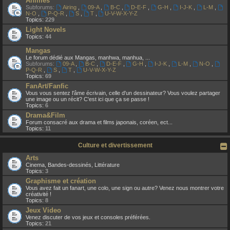
Animes
Subforums:
Airing
,
09-A
,
B-C
,
D-E-F
,
G-H
,
I-J-K
,
L-M
,
N-O
,
P-Q-R
,
S
,
T
,
U-V-W-X-Y-Z
Topics:
229
Light Novels
Topics:
44
Mangas
Le forum dédié aux Mangas, manhwa, manhua, ...
Subforums:
09-A
,
B-C
,
D-E-F
,
G-H
,
I-J-K
,
L-M
,
N-O
,
P-Q-R
,
S
,
T
,
U-V-W-X-Y-Z
Topics:
69
FanArt/Fanfic
Vous vous sentez l'âme écrivain, celle d'un dessinateur? Vous voulez partager
une image ou un récit? C'est ici que ça se passe !
Topics:
6
Drama&Film
Forum consacré aux drama et films japonais, coréen, ect...
Topics:
11
Culture et divertissement
Arts
Cinema, Bandes-dessinés, Littérature
Topics:
3
Graphisme et création
Vous avez fait un fanart, une colo, une sign ou autre? Venez nous montrer votre
créativité !
Topics:
8
Jeux Video
Venez discuter de vos jeux et consoles préférées.
Topics:
21