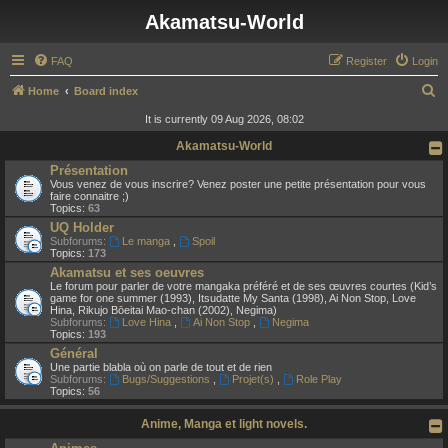
Akamatsu-World
FAQ
Register
Login
S
Home
Board index
e
It is currently 09 Aug 2026, 08:02
a
Akamatsu-World
r
Présentation
Vous venez de vous inscrire? Venez poster une petite présentation pour vous
c
faire connaitre ;)
Topics:
63
h
UQ Holder
Subforums:
Le manga
,
Spoil
Topics:
173
Akamatsu et ses oeuvres
Le forum pour parler de votre mangaka préféré et de ses œuvres courtes (Kid’s
game for one summer (1993), Itsudatte My Santa (1998), Ai Non Stop, Love
Hina, Rikujo Bōeitai Mao-chan (2002), Negima)
Subforums:
Love Hina
,
Ai Non Stop
,
Negima
Topics:
193
Général
Une partie blabla où on parle de tout et de rien
Subforums:
Bugs/Suggestions
,
Projet(s)
,
Role Play
Topics:
56
Anime, Manga et light novels.